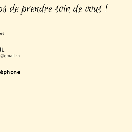
ps de prendre soin de vous !
ers
IL
9@gmail.co
léphone