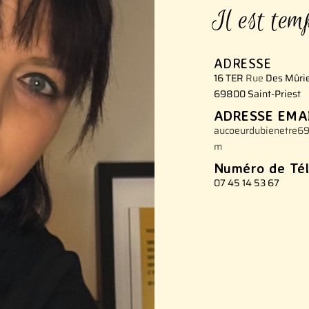
Il est tem
ADRESSE
16 TER
Rue
Des Mûri
69800 Saint-Priest
ADRESSE EMA
aucoeurdubienetre6
m
Numéro de Té
07 45 14 53 67